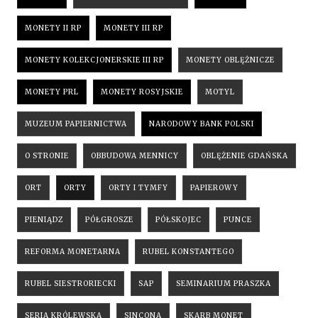
MONETY II RP
MONETY III RP
MONETY KOLEKCJONERSKIE III RP
MONETY OBLĘŻNICZE
MONETY PRL
MONETY ROSYJSKIE
MOTYL
MUZEUM PAPIERNICTWA
NARODOWY BANK POLSKI
O STRONIE
OBBUDOWA MENNICY
OBLĘŻENIE GDAŃSKA
ORT
ORTY
ORTY I TYMFY
PAPIEROWY
PIENIĄDZ
PÓŁGROSZE
PÓŁSKOJEC
PUNCE
REFORMA MONETARNA
RUBEL KONSTANTEGO
RUBEL SIESTRORIECKI
SAP
SEMINARIUM PRASZKA
SERIA KRÓLEWSKA
SINCONA
SKARB MONET