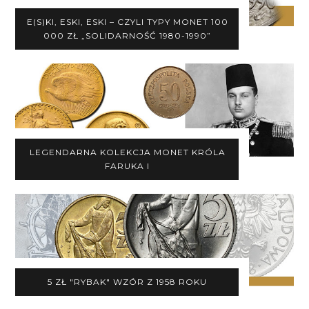
E(S)KI, ESKI, ESKI – CZYLI TYPY MONET 100
000 ZŁ „SOLIDARNOŚĆ 1980-1990”
LEGENDARNA KOLEKCJA MONET KRÓLA
FARUKA I
5 ZŁ "RYBAK" WZÓR Z 1958 ROKU