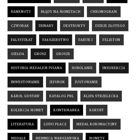
BANKNOTY
BŁĘDY NA MONETACH
CHRONOGRAM
CZWORAK
DENARY
DESTRUKTY
DZIEJE ZŁOTEGO
FALSYFIKAT
FAŁSZERSTWO
FARUK I
FELIETON
GIEŁDA
GROSZ
GROSZE
HISTORIA MEDALEM PISANA
HOBOLANIE
INSUREKCJA
INWESTOWANIE
JEFIMOK
JUSTOWANIE
KAROL GUSTAW
KATALOG PRL
KLIPA STRZELECKA
KOLEKCJA MONET
KONTRMARKA
KORYBT
LITERATURA
LUDU PŁACZ
MEDAL KORONACYJNY
MEDALE
MENNICA WARSZAWSKA
MONETY