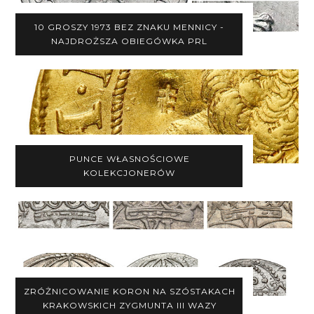
10 GROSZY 1973 BEZ ZNAKU MENNICY -
NAJDROŻSZA OBIEGÓWKA PRL
PUNCE WŁASNOŚCIOWE
KOLEKCJONERÓW
ZRÓŻNICOWANIE KORON NA SZÓSTAKACH
KRAKOWSKICH ZYGMUNTA III WAZY