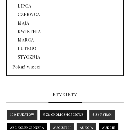
LIPCA
CZERWCA
MAJA
KWIETNIA
MARCA
LUTEGO
STYCZNIA
Pokaż więcej
ETYKIETY
100 DUKATÓW
5 ZŁ OKOLICZNOŚCIOWE
5 ZŁ RYBAK
ABC KOLEKCJONERA
AUGUST II
AUKCJA
AUKCJE