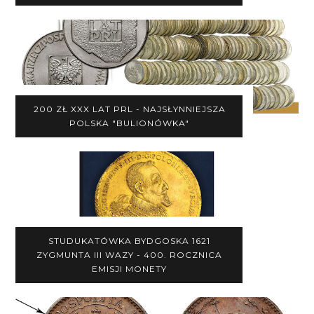
200 ZŁ XXX LAT PRL - NAJSŁYNNIEJSZA
POLSKA "BULIONÓWKA"
STUDUKATÓWKA BYDGOSKA 1621
ZYGMUNTA III WAZY - 400. ROCZNICA
EMISJI MONETY