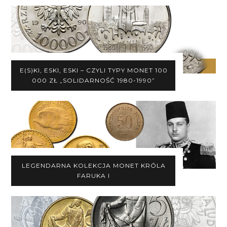
E(S)KI, ESKI, ESKI – CZYLI TYPY MONET 100
000 ZŁ „SOLIDARNOŚĆ 1980-1990”
LEGENDARNA KOLEKCJA MONET KRÓLA
FARUKA I