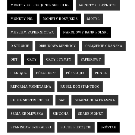
MONETY KOLEKCJONERSKIE III RP
MONETY OBLĘŻNICZE
MONETY PRL
MONETY ROSYJSKIE
MOTYL
MUZEUM PAPIERNICTWA
NARODOWY BANK POLSKI
O STRONIE
OBBUDOWA MENNICY
OBLĘŻENIE GDAŃSKA
ORT
ORTY
ORTY I TYMFY
PAPIEROWY
PIENIĄDZ
PÓŁGROSZE
PÓŁSKOJEC
PUNCE
REFORMA MONETARNA
RUBEL KONSTANTEGO
RUBEL SIESTRORIECKI
SAP
SEMINARIUM PRASZKA
SERIA KRÓLEWSKA
SINCONA
SKARB MONET
STANISŁAW SZUKALSKI
SUCHE PIECZĘCIE
SZÓSTAK