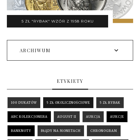
5 ZŁ "RYBAK" WZÓR Z 1958 ROKU
ARCHIWUM
ETYKIETY
100 DUKATÓW
5 ZŁ OKOLICZNOŚCIOWE
5 ZŁ RYBAK
ABC KOLEKCJONERA
AUGUST II
AUKCJA
AUKCJE
BANKNOTY
BŁĘDY NA MONETACH
CHRONOGRAM