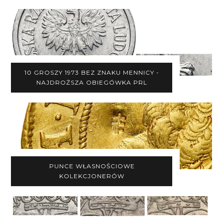
10 GROSZY 1973 BEZ ZNAKU MENNICY -
NAJDROŻSZA OBIEGÓWKA PRL
PUNCE WŁASNOŚCIOWE
KOLEKCJONERÓW