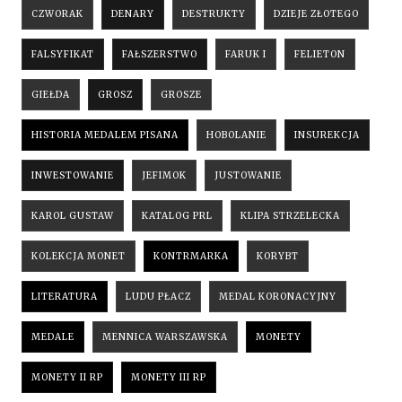
CZWORAK
DENARY
DESTRUKTY
DZIEJE ZŁOTEGO
FALSYFIKAT
FAŁSZERSTWO
FARUK I
FELIETON
GIEŁDA
GROSZ
GROSZE
HISTORIA MEDALEM PISANA
HOBOLANIE
INSUREKCJA
INWESTOWANIE
JEFIMOK
JUSTOWANIE
KAROL GUSTAW
KATALOG PRL
KLIPA STRZELECKA
KOLEKCJA MONET
KONTRMARKA
KORYBT
LITERATURA
LUDU PŁACZ
MEDAL KORONACYJNY
MEDALE
MENNICA WARSZAWSKA
MONETY
MONETY II RP
MONETY III RP