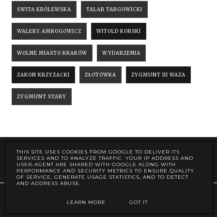
ŚWITA KRÓLEWSKA
TALAR TARGOWICKI
WALERY AMROGOWICZ
WITOLD KORSKI
WOLNE MIASTO KRAKÓW
WYDARZENIA
ZAKON KRZYŻACKI
ZŁOTÓWKA
ZYGMUNT III WAZA
ZYGMUNT STARY
THIS SITE USES COOKIES FROM GOOGLE TO DELIVER ITS
SERVICES AND TO ANALYZE TRAFFIC. YOUR IP ADDRESS AND
O STRONIE
USER-AGENT ARE SHARED WITH GOOGLE ALONG WITH
PERFORMANCE AND SECURITY METRICS TO ENSURE QUALITY
OF SERVICE, GENERATE USAGE STATISTICS, AND TO DETECT
AND ADDRESS ABUSE.
COPYRIGHT ©
PORTAL NUMIZMATYCZNY
LEARN MORE
GOT IT
BLOG DESIGN:
KAROGRAFIA.PL