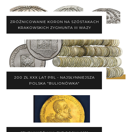
ZRÓŻNICOWANIE KORON NA SZÓSTAKACH
KRAKOWSKICH ZYGMUNTA III WAZY
200 ZŁ XXX LAT PRL - NAJSŁYNNIEJSZA
POLSKA "BULIONÓWKA"