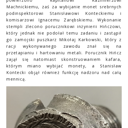
powierzono kapitanowi Kazimierzowi
Machnickiemu, zaś za wybijanie monet srebrnych
podinspektorowi Stanisławowi Konteckiemu i
komisarzowi Ignacemu Zarębskiemu. Wykonanie
stempli zlecono porucznikowi inżynierii Hińczowi,
który jednak nie podołał temu zadaniu i zastąpił
go zamojski puszkarz Mikołaj Karkowski, który z
racji wykonywanego zawodu znał się na
przetapianiu i hartowaniu metali. Porucznik Hińcz
zajął się natomiast skonstruowaniem kafara,
którym miano wybijać monety, a Stanisław
Kontecki objął również funkcję nadzoru nad całą
mennicą.