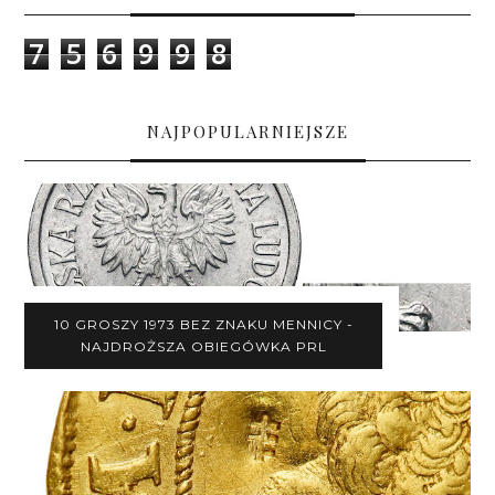
7
5
6
9
9
8
NAJPOPULARNIEJSZE
10 GROSZY 1973 BEZ ZNAKU MENNICY -
NAJDROŻSZA OBIEGÓWKA PRL