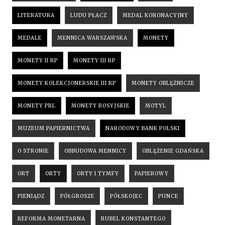
LITERATURA
LUDU PŁACZ
MEDAL KORONACYJNY
MEDALE
MENNICA WARSZAWSKA
MONETY
MONETY II RP
MONETY III RP
MONETY KOLEKCJONERSKIE III RP
MONETY OBLĘŻNICZE
MONETY PRL
MONETY ROSYJSKIE
MOTYL
MUZEUM PAPIERNICTWA
NARODOWY BANK POLSKI
O STRONIE
OBBUDOWA MENNICY
OBLĘŻENIE GDAŃSKA
ORT
ORTY
ORTY I TYMFY
PAPIEROWY
PIENIĄDZ
PÓŁGROSZE
PÓŁSKOJEC
PUNCE
REFORMA MONETARNA
RUBEL KONSTANTEGO