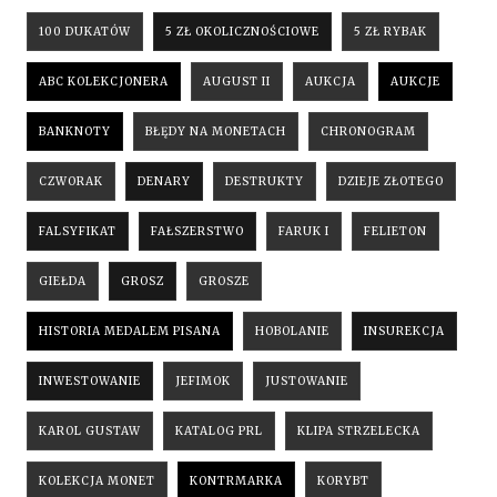
100 DUKATÓW
5 ZŁ OKOLICZNOŚCIOWE
5 ZŁ RYBAK
ABC KOLEKCJONERA
AUGUST II
AUKCJA
AUKCJE
BANKNOTY
BŁĘDY NA MONETACH
CHRONOGRAM
CZWORAK
DENARY
DESTRUKTY
DZIEJE ZŁOTEGO
FALSYFIKAT
FAŁSZERSTWO
FARUK I
FELIETON
GIEŁDA
GROSZ
GROSZE
HISTORIA MEDALEM PISANA
HOBOLANIE
INSUREKCJA
INWESTOWANIE
JEFIMOK
JUSTOWANIE
KAROL GUSTAW
KATALOG PRL
KLIPA STRZELECKA
KOLEKCJA MONET
KONTRMARKA
KORYBT