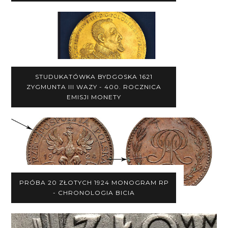
STUDUKATÓWKA BYDGOSKA 1621
ZYGMUNTA III WAZY - 400. ROCZNICA
EMISJI MONETY
PRÓBA 20 ZŁOTYCH 1924 MONOGRAM RP
- CHRONOLOGIA BICIA