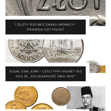
1 ZŁOTY 1929 BEZ ZNAKU MENNICY -
PRAWDA CZY FAŁSZ?
E(S)KI, ESKI, ESKI – CZYLI TYPY MONET 100
000 ZŁ „SOLIDARNOŚĆ 1980-1990”