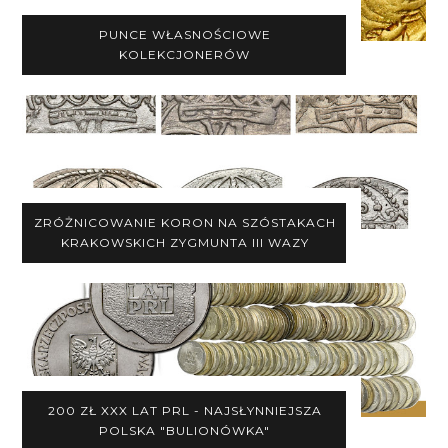
PUNCE WŁASNOŚCIOWE
KOLEKCJONERÓW
ZRÓŻNICOWANIE KORON NA SZÓSTAKACH
KRAKOWSKICH ZYGMUNTA III WAZY
200 ZŁ XXX LAT PRL - NAJSŁYNNIEJSZA
POLSKA "BULIONÓWKA"