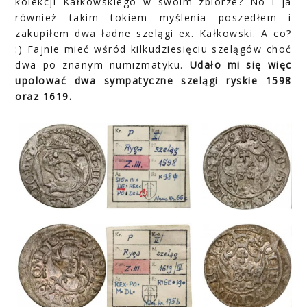
kolekcji Kałkowskiego w swoim zbiorze? No i ja
również takim tokiem myślenia poszedłem i
zakupiłem dwa ładne szelągi ex. Kałkowski. A co?
:) Fajnie mieć wśród kilkudziesięciu szelągów choć
dwa po znanym numizmatyku.
Udało mi się więc
upolować dwa sympatyczne szelągi ryskie 1598
oraz 1619.