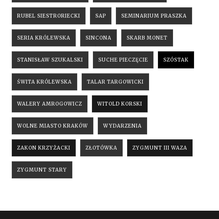
RUBEL SIESTRORIECKI
SAP
SEMINARIUM PRASZKA
SERIA KRÓLEWSKA
SINCONA
SKARB MONET
STANISŁAW SZUKALSKI
SUCHE PIECZĘCIE
SZÓSTAK
ŚWITA KRÓLEWSKA
TALAR TARGOWICKI
WALERY AMROGOWICZ
WITOLD KORSKI
WOLNE MIASTO KRAKÓW
WYDARZENIA
ZAKON KRZYŻACKI
ZŁOTÓWKA
ZYGMUNT III WAZA
ZYGMUNT STARY