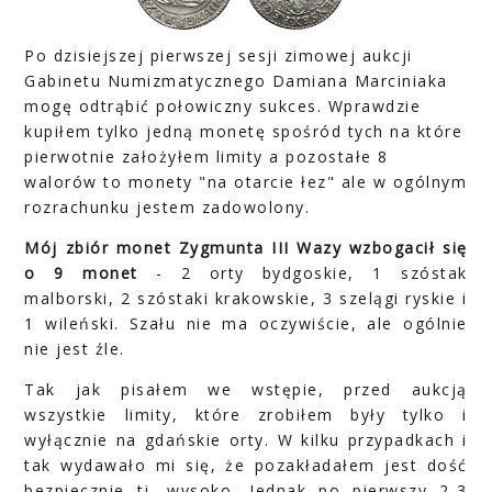
Po dzisiejszej pierwszej sesji zimowej aukcji
Gabinetu Numizmatycznego Damiana Marciniaka
mogę odtrąbić połowiczny sukces. Wprawdzie
kupiłem tylko jedną monetę spośród tych na które
pierwotnie założyłem limity a pozostałe 8
walorów to monety "na otarcie łez" ale w ogólnym
rozrachunku jestem zadowolony.
Mój zbiór monet Zygmunta III Wazy wzbogacił się
o 9 monet
- 2 orty bydgoskie, 1 szóstak
malborski, 2 szóstaki krakowskie, 3 szelągi ryskie i
1 wileński. Szału nie ma oczywiście, ale ogólnie
nie jest źle.
Tak jak pisałem we wstępie, przed aukcją
wszystkie limity, które zrobiłem były tylko i
wyłącznie na gdańskie orty. W kilku przypadkach i
tak wydawało mi się, że pozakładałem jest dość
bezpiecznie tj. wysoko. Jednak po pierwszy 2-3