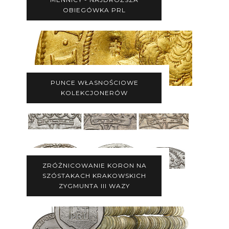
OBIEGÓWKA PRL
PUNCE WŁASNOŚCIOWE
KOLEKCJONERÓW
ZRÓŻNICOWANIE KORON NA
SZÓSTAKACH KRAKOWSKICH
ZYGMUNTA III WAZY