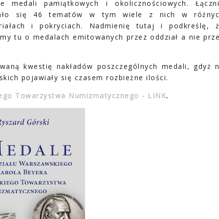
je medali pamiątkowych i okolicznościowych. Łączn
ało się 46 tematów w tym wiele z nich w różny
riałach i pokryciach. Nadmienię tutaj i podkreślę, 
my tu o medalach emitowanych przez oddział a nie prz
owaną kwestię nakładów poszczególnych medali, gdyż 
skich pojawiały się czasem rozbieżne ilości.
iego Towarzystwa Numizmatycznego - LINK
.