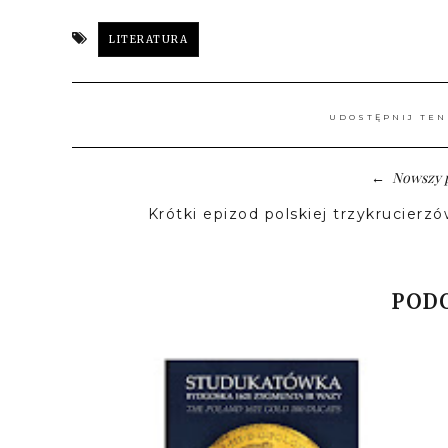
LITERATURA
UDOSTĘPNIJ TEN
Nowszy 
←
Krótki epizod polskiej trzykrucierzó
PODO