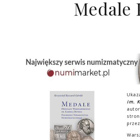
Medale 
Ukaza
im. 
auto
stro
przez
Wars