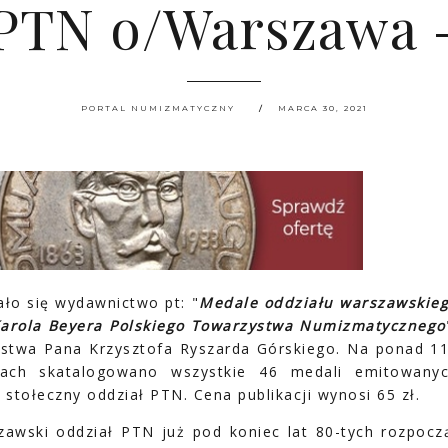
PTN o/Warszawa -
PORTAL NUMIZMATYCZNY
MARCA 30, 2021
ło się wydawnictwo pt: "
Medale oddziału warszawskie
Karola Beyera Polskiego Towarzystwa Numizmatycznego
rstwa Pana Krzysztofa Ryszarda Górskiego. Na ponad 1
nach skatalogowano wszystkie 46 medali emitowany
 stołeczny oddział PTN. Cena publikacji wynosi 65 zł.
zawski oddział PTN już pod koniec lat 80-tych rozpocz