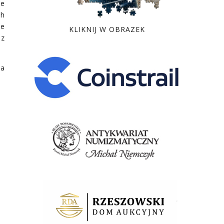
ie
ch
że
KLIKNIJ W OBRAZEK
ez
na