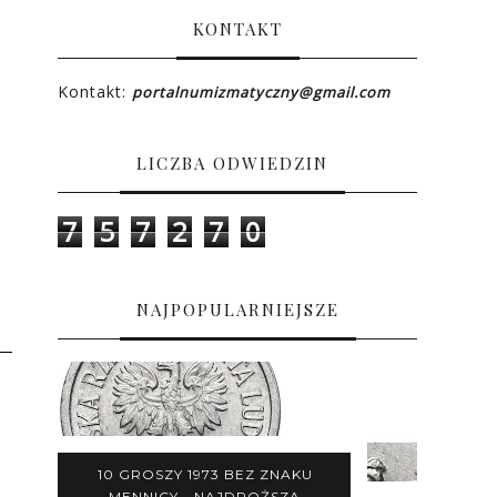
KONTAKT
Kontakt:
portalnumizmatyczny@gmail.com
LICZBA ODWIEDZIN
7
5
7
2
7
0
NAJPOPULARNIEJSZE
10 GROSZY 1973 BEZ ZNAKU
MENNICY - NAJDROŻSZA