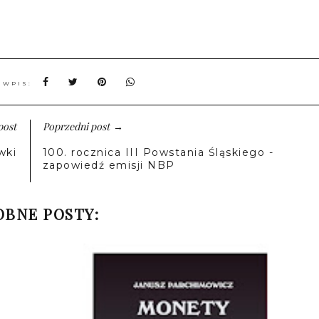
 WPIS:
post
Poprzedni post
→
wki
100. rocznica III Powstania Śląskiego -
zapowiedź emisji NBP
BNE POSTY: