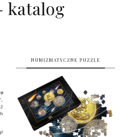
 katalog
NUMIZMATYCZNE PUZZLE
go
",
12
ch
ął